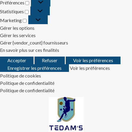
Préférences
Préférences
Statistiques
Statistiques
Marketing
Marketing
Gérer les options
Gérer les services
Gérer {vendor_count} fournisseurs
En savoir plus sur ces finalités
Accepter
Refuser
Voir les préférences
Enregistrer les préférences
Voir les préférences
Politique de cookies
Politique de confidentialité
Politique de confidentialité
Skip
to
content