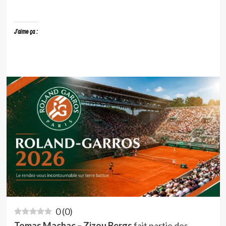
J’aime ça :
0
(
0
)
Tomas Machac – Zizou Bergs
fait partie des