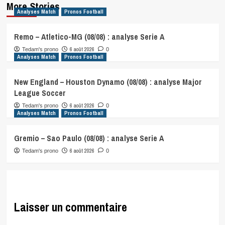
More Stories
Analyses Match
Pronos Football
Remo – Atletico-MG (08/08) : analyse Serie A
6 août 2026
Tedam's prono
0
Analyses Match
Pronos Football
New England – Houston Dynamo (08/08) : analyse Major
League Soccer
6 août 2026
Tedam's prono
0
Analyses Match
Pronos Football
Gremio – Sao Paulo (08/08) : analyse Serie A
6 août 2026
Tedam's prono
0
Laisser un commentaire