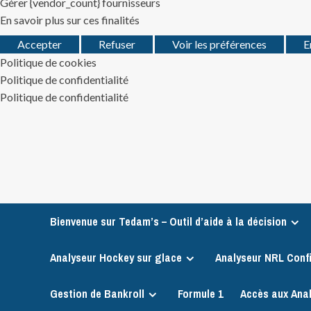
Gérer {vendor_count} fournisseurs
En savoir plus sur ces finalités
Accepter
Refuser
Voir les préférences
E
Politique de cookies
Politique de confidentialité
Politique de confidentialité
Skip
to
content
Bienvenue sur Tedam’s – Outil d’aide à la décision
Analyseur Hockey sur glace
Analyseur NRL Conf
Gestion de Bankroll
Formule 1
Accès aux Ana