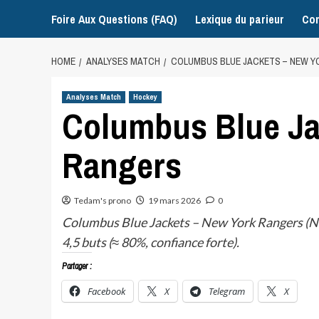
Foire Aux Questions (FAQ)
Lexique du parieur
Con
HOME
ANALYSES MATCH
COLUMBUS BLUE JACKETS – NEW Y
Analyses Match
Hockey
Columbus Blue Ja
Rangers
Tedam's prono
19 mars 2026
0
Columbus Blue Jackets – New York Rangers (NH
4,5 buts (≈ 80%, confiance forte).
Partager :
Facebook
X
Telegram
X