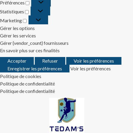
Préférences
Préférences
Statistiques
Statistiques
Marketing
Marketing
Gérer les options
Gérer les services
Gérer {vendor_count} fournisseurs
En savoir plus sur ces finalités
Accepter
Refuser
Voir les préférences
Enregistrer les préférences
Voir les préférences
Politique de cookies
Politique de confidentialité
Politique de confidentialité
Skip
to
content