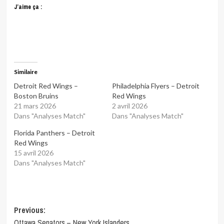
J’aime ça :
Similaire
Detroit Red Wings –
Philadelphia Flyers – Detroit
Boston Bruins
Red Wings
21 mars 2026
2 avril 2026
Dans "Analyses Match"
Dans "Analyses Match"
Florida Panthers – Detroit
Red Wings
15 avril 2026
Dans "Analyses Match"
Post
Previous:
Ottawa Senators – New York Islanders