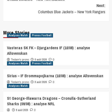
navigation
Next:
Columbus Blue Jackets – New York Rangers
More Stories
Analyses Match
Pronos Football
Vasteras SK FK – Djurgardens IF (10/08) : analyse
Allsvenskan
8 août 2026
Tedam's prono
0
Analyses Match
Pronos Football
Sirius – IF Brommapojkarna (10/08) : analyse Allsvenskan
8 août 2026
Tedam's prono
0
Analyses Match
St George-Illawarra Dragons – Cronulla-Sutherland
Sharks (09/08) : analyse NRL
8 août 2026
0