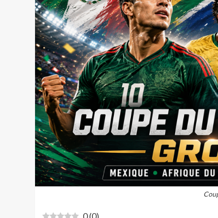
Coup
0
(
0
)