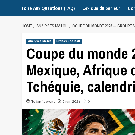
Foire Aux Questions (FAQ)
Lexique du parieur
Con
HOME
ANALYSES MATCH
COUPE DU MONDE 2026 — GROUPE A 
Analyses Match
Pronos Football
Coupe du monde 2
Mexique, Afrique 
Tchéquie, calendri
Tedam's prono
5 juin 2026
0