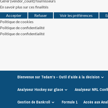
Gérer {vendor_count} fournisseurs
En savoir plus sur ces finalités
Accepter
Refuser
Voir les préférences
E
Politique de cookies
Politique de confidentialité
Politique de confidentialité
Skip
to
content
Bienvenue sur Tedam’s – Outil d’aide à la décision
Analyseur Hockey sur glace
Analyseur NRL Conf
Gestion de Bankroll
Formule 1
Accès aux Ana