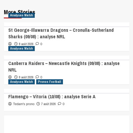
More Stories
Analyses Match
St George-Illawarra Dragons – Cronulla-Sutherland
Sharks (09/08) : analyse NRL
8 août 2026
0
Analyses Match
Canberra Raiders – Newcastle Knights (09/08) : analyse
NRL
8 août 2026
0
Analyses Match
Pronos Football
Flamengo – Vitoria (10/08) : analyse Serie A
7 août 2026
Tedam's prono
0