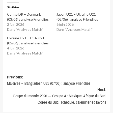
Similaire
Congo DR – Denmark
Japan U21 – Ukraine U21
(03/06) : analyse Friendlies
(08/06) : analyse Friendlies
2 juin 2026
6 juin 2026
Dans "Analyses Match"
Dans "Analyses Match"
Ukraine U21 – USA U21
(05/06) : analyse Friendlies
4 juin 2026
Dans "Analyses Match"
Post
Previous:
Maldives – Bangladesh U23 (07/06) : analyse Friendlies
navigation
Next:
Coupe du monde 2026 — Groupe A : Mexique, Afrique du Sud,
Corée du Sud, Tchéquie, calendrier et favoris