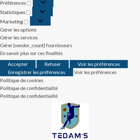
Préférences
Préférences
Statistiques
Statistiques
Marketing
Marketing
Gérer les options
Gérer les services
Gérer {vendor_count} fournisseurs
En savoir plus sur ces finalités
Accepter
Refuser
Voir les préférences
Enregistrer les préférences
Voir les préférences
Politique de cookies
Politique de confidentialité
Politique de confidentialité
Skip
to
content