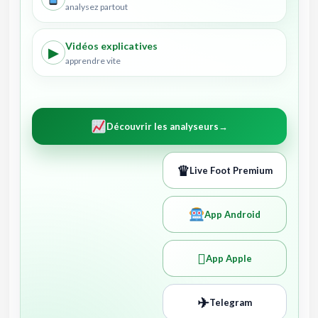
analysez partout
Vidéos explicatives
▶
apprendre vite
Découvrir les analyseurs
→
♛
Live Foot Premium
App Android

App Apple
✈
Telegram