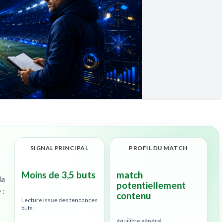
SIGNAL PRINCIPAL
PROFIL DU MATCH
Moins de 3,5 buts
match
la
potentiellement
 :
contenu
Lecture issue des tendances
buts.
équilibre général