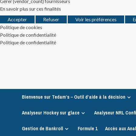
Gérer {vendor_count} fournisseurs
En savoir plus sur ces finalités
Accepter
Refuser
Voir les préférences
E
Politique de cookies
Politique de confidentialité
Politique de confidentialité
Skip
to
content
Bienvenue sur Tedam’s – Outil d’aide à la décision
Analyseur Hockey sur glace
Analyseur NRL Conf
Gestion de Bankroll
Formule 1
Accès aux Ana