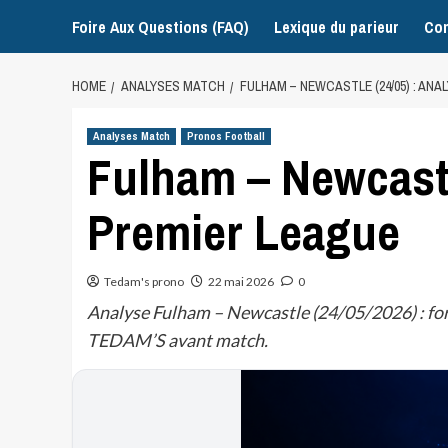
Foire Aux Questions (FAQ)
Lexique du parieur
Con
HOME
ANALYSES MATCH
FULHAM – NEWCASTLE (24/05) : ANA
Analyses Match
Pronos Football
Fulham – Newcastl
Premier League
Tedam's prono
22 mai 2026
0
Analyse Fulham – Newcastle (24/05/2026) : for
TEDAM’S avant match.