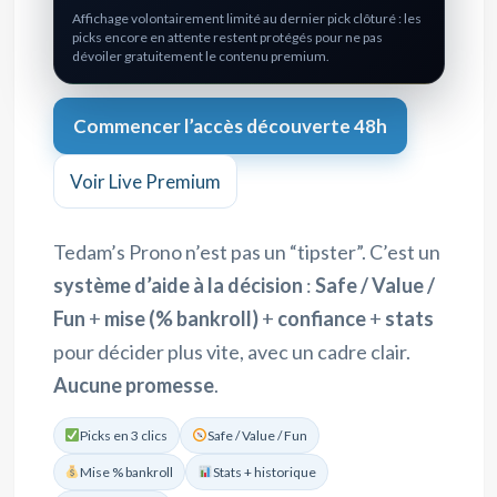
Affichage volontairement limité au dernier pick clôturé : les
picks encore en attente restent protégés pour ne pas
dévoiler gratuitement le contenu premium.
Commencer l’accès découverte 48h
Voir Live Premium
Tedam’s Prono n’est pas un “tipster”. C’est un
système d’aide à la décision
:
Safe / Value /
Fun
+
mise (% bankroll)
+
confiance
+
stats
pour décider plus vite, avec un cadre clair.
Aucune promesse
.
Picks en 3 clics
Safe / Value / Fun
Mise % bankroll
Stats + historique