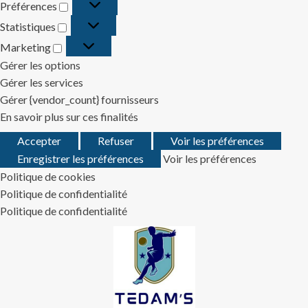
Préférences
Préférences
Statistiques
Statistiques
Marketing
Marketing
Gérer les options
Gérer les services
Gérer {vendor_count} fournisseurs
En savoir plus sur ces finalités
Accepter
Refuser
Voir les préférences
Enregistrer les préférences
Voir les préférences
Politique de cookies
Politique de confidentialité
Politique de confidentialité
Skip
to
content