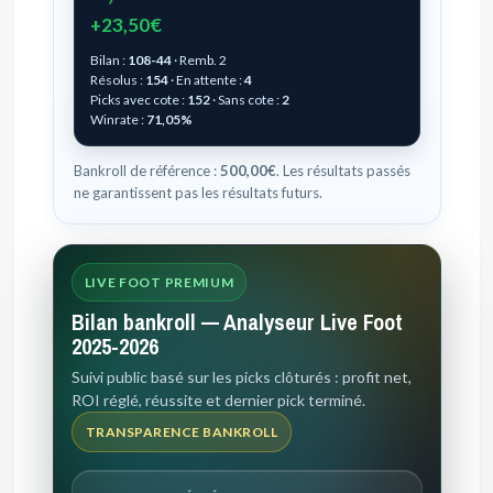
+23,50€
Bilan :
108-44
· Remb. 2
Résolus :
154
· En attente :
4
Picks avec cote :
152
· Sans cote :
2
Winrate :
71,05%
Bankroll de référence :
500,00€
. Les résultats passés
ne garantissent pas les résultats futurs.
LIVE FOOT PREMIUM
Bilan bankroll — Analyseur Live Foot
2025-2026
Suivi public basé sur les picks clôturés : profit net,
ROI réglé, réussite et dernier pick terminé.
TRANSPARENCE BANKROLL