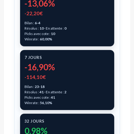
-13,06%
-22,20€
Bilan :
6-4
Résolus :
10
· En attente :
0
Picks avec cote :
10
Winrate :
60,00%
7 JOURS
-16,90%
-114,10€
Bilan :
23-18
Résolus :
41
· En attente :
2
Picks avec cote :
41
Winrate :
56,10%
32 JOURS
0,98%