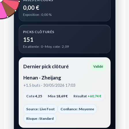
0,00 €
Exposition : 0,00 %
PICKS CLÔTURÉS
151
En attente : 0 · Moy. cote : 2,09
Dernier pick clôturé
Validé
Henan - Zheijang
+1.5 buts · 30/05/2026 17:03
Cote
4,25
Mise
18,69 €
Résultat
+60,74 €
Source : Live Foot
Confiance : Moyenne
Risque : Standard