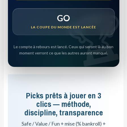
GO
LA COUPE DU MONDE EST LANCÉE
Le compte à rebours est lancé. Ceux qui seront là au bon
moment verront ce que les autres auront manqué.
Picks prêts à jouer en 3
clics — méthode,
discipline, transparence
Safe / Value / Fun + mise (% bankroll) +