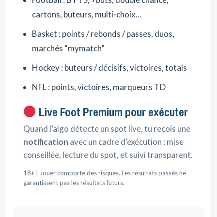
cartons, buteurs, multi-choix…
Basket : points / rebonds / passes, duos,
marchés “mymatch”
Hockey : buteurs / décisifs, victoires, totals
NFL : points, victoires, marqueurs TD
Live Foot Premium pour exécuter
Quand l’algo détecte un spot live, tu reçois une
notification
avec un cadre d’exécution : mise
conseillée, lecture du spot, et suivi transparent.
18+ | Jouer comporte des risques. Les résultats passés ne
garantissent pas les résultats futurs.