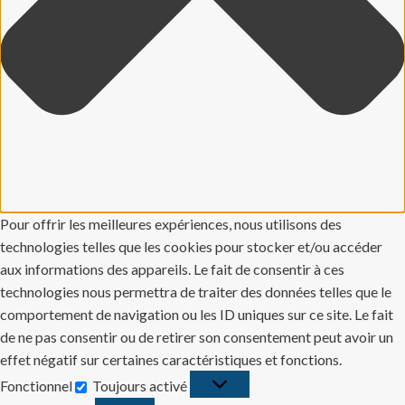
Pour offrir les meilleures expériences, nous utilisons des
technologies telles que les cookies pour stocker et/ou accéder
aux informations des appareils. Le fait de consentir à ces
technologies nous permettra de traiter des données telles que le
comportement de navigation ou les ID uniques sur ce site. Le fait
de ne pas consentir ou de retirer son consentement peut avoir un
effet négatif sur certaines caractéristiques et fonctions.
Fonctionnel
Toujours activé
Fonctionnel