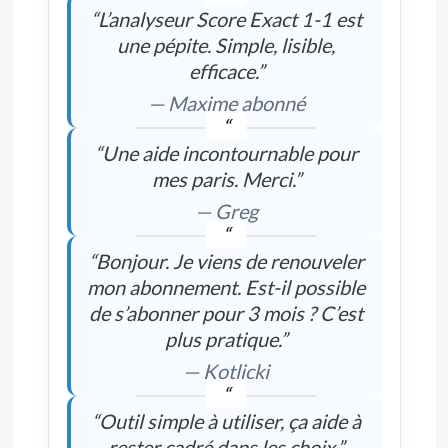
“L’analyseur Score Exact 1-1 est
une pépite. Simple, lisible,
efficace.”
— Maxime abonné
“Une aide incontournable pour
mes paris. Merci.”
— Greg
“Bonjour. Je viens de renouveler
mon abonnement. Est-il possible
de s’abonner pour 3 mois ? C’est
plus pratique.”
— Kotlicki
“Outil simple à utiliser, ça aide à
rester cadré dans les choix.”