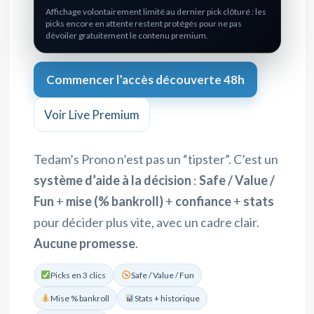
Affichage volontairement limité au dernier pick clôturé : les
picks encore en attente restent protégés pour ne pas
dévoiler gratuitement le contenu premium.
Commencer l’accès découverte 48h
Voir Live Premium
Tedam’s Prono n’est pas un “tipster”. C’est un
système d’aide à la décision
:
Safe / Value /
Fun
+
mise (% bankroll)
+
confiance
+
stats
pour décider plus vite, avec un cadre clair.
Aucune promesse
.
Picks en 3 clics
Safe / Value / Fun
Mise % bankroll
Stats + historique