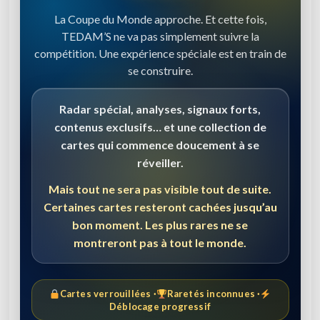
La Coupe du Monde approche. Et cette fois,
TEDAM’S ne va pas simplement suivre la
compétition. Une expérience spéciale est en train de
se construire.
Radar spécial, analyses, signaux forts,
contenus exclusifs… et une collection de
cartes qui commence doucement à se
réveiller.
Mais tout ne sera pas visible tout de suite.
Certaines cartes resteront cachées jusqu’au
bon moment. Les plus rares ne se
montreront pas à tout le monde.
Cartes verrouillées ·
Raretés inconnues ·
Déblocage progressif