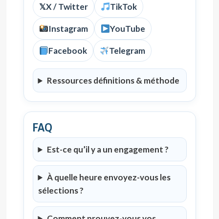
𝕏
X / Twitter
TikTok
Instagram
YouTube
Facebook
Telegram
Ressources définitions & méthode
FAQ
Est-ce qu’il y a un engagement ?
À quelle heure envoyez-vous les
sélections ?
Comment prouvez-vous vos