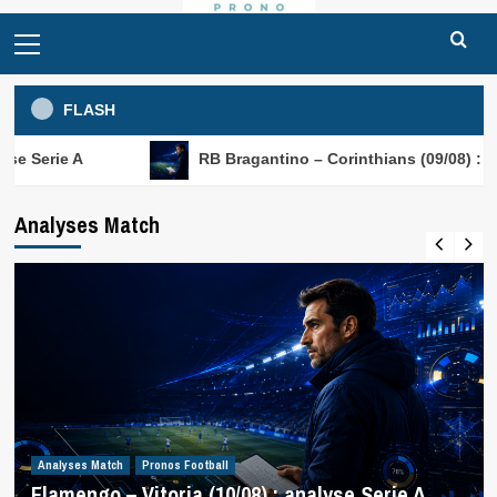
Primary
Menu
FLASH
RB Bragantino – Corinthians (09/08) : analyse Seri
Analyses Match
Analyses Match
Pronos Football
Flamengo – Vitoria (10/08) : analyse Serie A