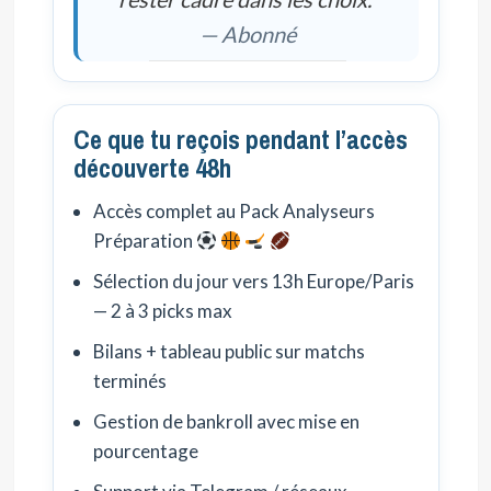
— Abonné
Ce que tu reçois pendant l’accès
découverte 48h
Accès complet au Pack Analyseurs
Préparation
Sélection du jour vers 13h Europe/Paris
— 2 à 3 picks max
Bilans + tableau public sur matchs
terminés
Gestion de bankroll avec mise en
pourcentage