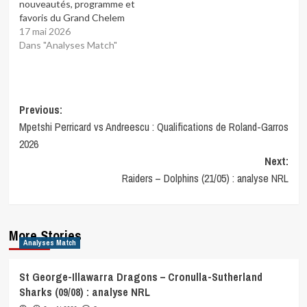
nouveautés, programme et
favoris du Grand Chelem
17 mai 2026
Dans "Analyses Match"
Post
Previous:
Mpetshi Perricard vs Andreescu : Qualifications de Roland-Garros
navigation
2026
Next:
Raiders – Dolphins (21/05) : analyse NRL
More Stories
Analyses Match
St George-Illawarra Dragons – Cronulla-Sutherland
Sharks (09/08) : analyse NRL