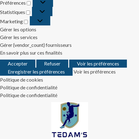
Préférences
Préférences
Statistiques
Statistiques
Marketing
Marketing
Gérer les options
Gérer les services
Gérer {vendor_count} fournisseurs
En savoir plus sur ces finalités
Accepter
Refuser
Voir les préférences
Enregistrer les préférences
Voir les préférences
Politique de cookies
Politique de confidentialité
Politique de confidentialité
Skip
to
content