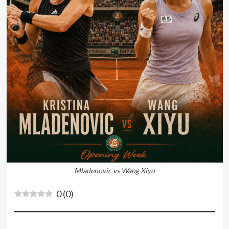
Mladenovic vs Wang Xiyu
0
(
0
)