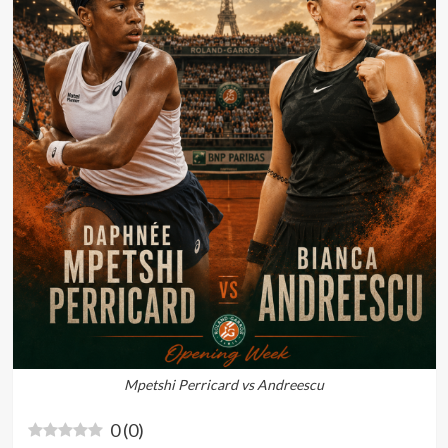
Mpetshi Perricard vs Andreescu
0
(
0
)