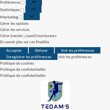
Préférences
Préférences
Statistiques
Statistiques
Marketing
Marketing
Gérer les options
Gérer les services
Gérer {vendor_count} fournisseurs
En savoir plus sur ces finalités
Accepter
Refuser
Voir les préférences
Enregistrer les préférences
Voir les préférences
Politique de cookies
Politique de confidentialité
Politique de confidentialité
Skip
to
content