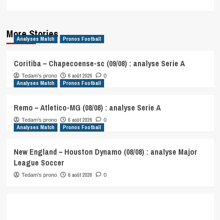
More Stories
Analyses Match
Pronos Football
Coritiba – Chapecoense-sc (09/08) : analyse Serie A
6 août 2026
Tedam's prono
0
Analyses Match
Pronos Football
Remo – Atletico-MG (08/08) : analyse Serie A
6 août 2026
Tedam's prono
0
Analyses Match
Pronos Football
New England – Houston Dynamo (08/08) : analyse Major
League Soccer
6 août 2026
Tedam's prono
0