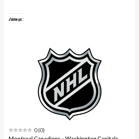
J’aime ça :
0
(
0
)
Montreal Canadiens – Washington Capitals