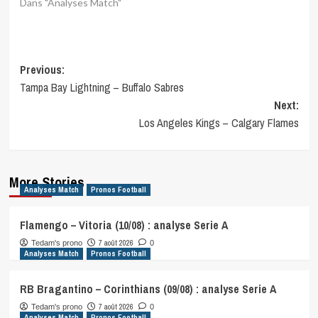
Dans "Analyses Match"
Post
Previous:
Tampa Bay Lightning – Buffalo Sabres
navigation
Next:
Los Angeles Kings – Calgary Flames
More Stories
Analyses Match
Pronos Football
Flamengo – Vitoria (10/08) : analyse Serie A
7 août 2026
Tedam's prono
0
Analyses Match
Pronos Football
RB Bragantino – Corinthians (09/08) : analyse Serie A
7 août 2026
Tedam's prono
0
Analyses Match
Pronos Football