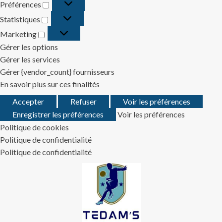
Préférences
Préférences
Statistiques
Statistiques
Marketing
Marketing
Gérer les options
Gérer les services
Gérer {vendor_count} fournisseurs
En savoir plus sur ces finalités
Accepter
Refuser
Voir les préférences
Enregistrer les préférences
Voir les préférences
Politique de cookies
Politique de confidentialité
Politique de confidentialité
Skip
to
content