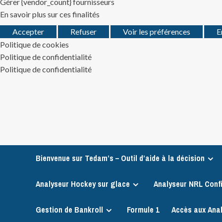
Gérer {vendor_count} fournisseurs
En savoir plus sur ces finalités
Accepter
Refuser
Voir les préférences
E
Politique de cookies
Politique de confidentialité
Politique de confidentialité
Skip
to
content
Bienvenue sur Tedam’s – Outil d’aide à la décision
Analyseur Hockey sur glace
Analyseur NRL Conf
Gestion de Bankroll
Formule 1
Accès aux Ana