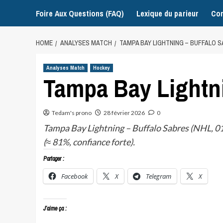
Foire Aux Questions (FAQ)
Lexique du parieur
Con
HOME
ANALYSES MATCH
TAMPA BAY LIGHTNING – BUFFALO 
Analyses Match
Hockey
Tampa Bay Lightni
Tedam's prono
28 février 2026
0
Tampa Bay Lightning – Buffalo Sabres (NHL, 01
(≈ 81%, confiance forte).
Partager :
Facebook
X
Telegram
X
J’aime ça :