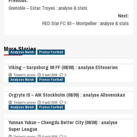
Post
Previous:
Grenoble – Estac Troyes : analyse & stats
navigation
Next:
RED Star FC 93 – Montpellier : analyse & stats
More Stories
Analyses Match
Pronos Football
Viking – Sarpsborg 08 FF (08/08) : analyse Eliteserien
6 août 2026
Tedam's prono
0
Analyses Match
Pronos Football
Orgryte IS – AIK Stockholm (08/08) : analyse Allsvenskan
6 août 2026
Tedam's prono
0
Analyses Match
Pronos Football
Yunnan Yukun – Chengdu Better City (08/08) : analyse
Super League
6 août 2026
Tedam's prono
0