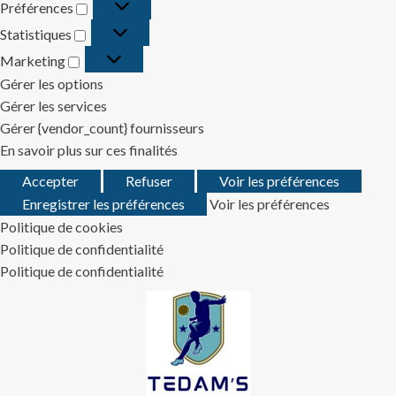
Préférences
Préférences
Statistiques
Statistiques
Marketing
Marketing
Gérer les options
Gérer les services
Gérer {vendor_count} fournisseurs
En savoir plus sur ces finalités
Accepter
Refuser
Voir les préférences
Enregistrer les préférences
Voir les préférences
Politique de cookies
Politique de confidentialité
Politique de confidentialité
Skip
to
content