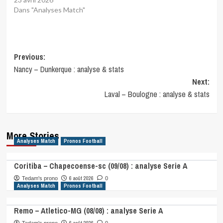
Dans "Analyses Match"
Post
Previous:
Nancy – Dunkerque : analyse & stats
navigation
Next:
Laval – Boulogne : analyse & stats
More Stories
Analyses Match
Pronos Football
Coritiba – Chapecoense-sc (09/08) : analyse Serie A
6 août 2026
Tedam's prono
0
Analyses Match
Pronos Football
Remo – Atletico-MG (08/08) : analyse Serie A
6 août 2026
Tedam's prono
0