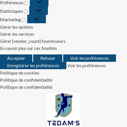
Préférences
Préférences
Statistiques
Statistiques
Marketing
Marketing
Gérer les options
Gérer les services
Gérer {vendor_count} fournisseurs
En savoir plus sur ces finalités
Accepter
Refuser
Voir les préférences
Enregistrer les préférences
Voir les préférences
Politique de cookies
Politique de confidentialité
Politique de confidentialité
Skip
to
content