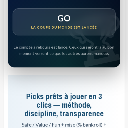
GO
LA COUPE DU MONDE EST LANCÉE
Le compte à rebours est lancé. Ceux qui seront là au bon
moment verront ce que les autres auront manqué.
Picks prêts à jouer en 3
clics — méthode,
discipline, transparence
Safe / Value / Fun + mise (% bankroll) +