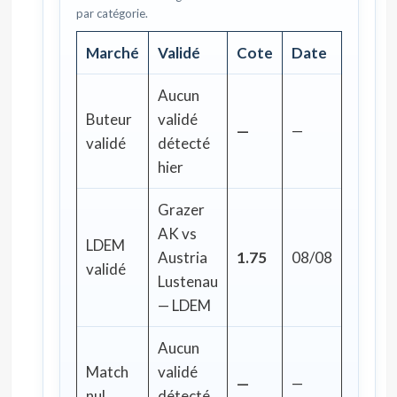
par catégorie.
Marché
Validé
Cote
Date
Aucun
Buteur
validé
—
—
validé
détecté
hier
Grazer
AK vs
LDEM
Austria
1.75
08/08
validé
Lustenau
— LDEM
Aucun
Match
validé
—
—
nul
détecté