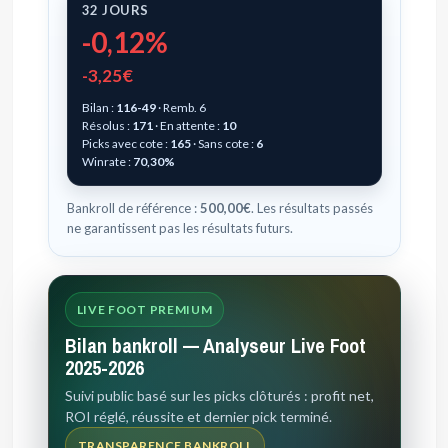
32 JOURS
-0,12%
-3,25€
Bilan :
116-49
· Remb. 6
Résolus :
171
· En attente :
10
Picks avec cote :
165
· Sans cote :
6
Winrate :
70,30%
Bankroll de référence :
500,00€
. Les résultats passés
ne garantissent pas les résultats futurs.
LIVE FOOT PREMIUM
Bilan bankroll — Analyseur Live Foot
2025-2026
Suivi public basé sur les picks clôturés : profit net,
ROI réglé, réussite et dernier pick terminé.
TRANSPARENCE BANKROLL