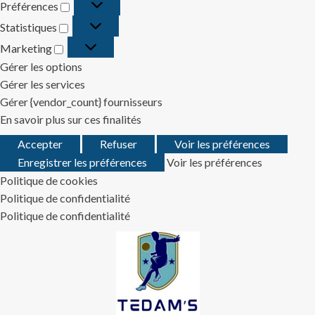
Préférences
Préférences
Statistiques
Statistiques
Marketing
Marketing
Gérer les options
Gérer les services
Gérer {vendor_count} fournisseurs
En savoir plus sur ces finalités
Accepter
Refuser
Voir les préférences
Enregistrer les préférences
Voir les préférences
Politique de cookies
Politique de confidentialité
Politique de confidentialité
Skip
to
content