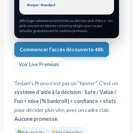
Risque : Standard
Affichage volontairement limité au dernier pick clôturé : les
picks encore en attente restent protégés pour ne pas
dévoiler gratuitement le contenu premium.
Commencer l’accès découverte 48h
Voir Live Premium
Tedam’s Prono n’est pas un “tipster”. C’est un
système d’aide à la décision
:
Safe / Value /
Fun
+
mise (% bankroll)
+
confiance
+
stats
pour décider plus vite, avec un cadre clair.
Aucune promesse
.
Picks en 3 clics
Safe / Value / Fun