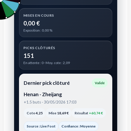
MISES EN COURS
0,00 €
Exposition : 0,00 %
PICKS CLÔTURÉS
151
En attente : 0 · Moy. cote : 2,09
Dernier pick clôturé
Validé
Henan - Zheijang
+1.5 buts · 30/05/2026 17:03
Cote
4,25
Mise
18,69 €
Résultat
+60,74 €
Source : Live Foot
Confiance : Moyenne