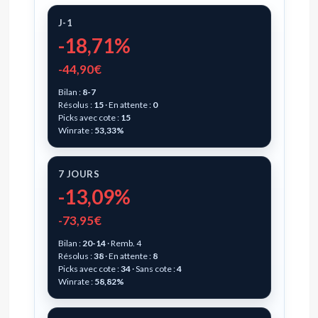
J-1
-18,71%
-44,90€
Bilan :
8-7
Résolus :
15
· En attente :
0
Picks avec cote :
15
Winrate :
53,33%
7 JOURS
-13,09%
-73,95€
Bilan :
20-14
· Remb. 4
Résolus :
38
· En attente :
8
Picks avec cote :
34
· Sans cote :
4
Winrate :
58,82%