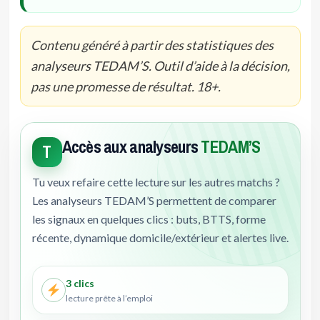
Contenu généré à partir des statistiques des
analyseurs TEDAM’S. Outil d’aide à la décision,
pas une promesse de résultat. 18+.
Accès aux analyseurs
TEDAM’S
T
Tu veux refaire cette lecture sur les autres matchs ?
Les analyseurs TEDAM’S permettent de comparer
les signaux en quelques clics : buts, BTTS, forme
récente, dynamique domicile/extérieur et alertes live.
3 clics
lecture prête à l’emploi