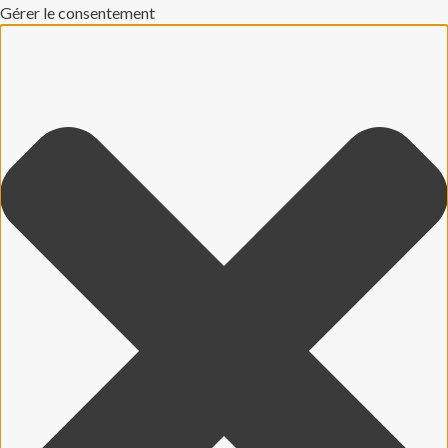
Gérer le consentement