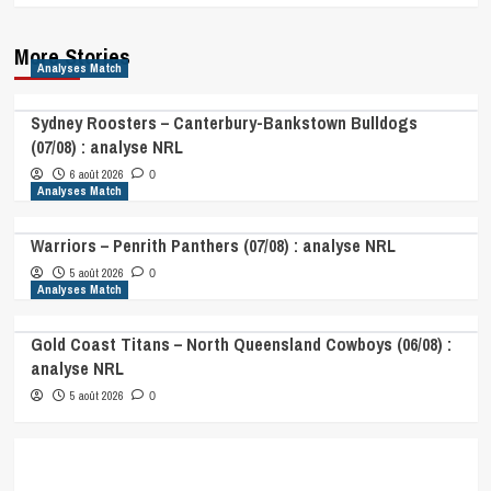
More Stories
Analyses Match
Sydney Roosters – Canterbury-Bankstown Bulldogs
(07/08) : analyse NRL
6 août 2026
0
Analyses Match
Warriors – Penrith Panthers (07/08) : analyse NRL
5 août 2026
0
Analyses Match
Gold Coast Titans – North Queensland Cowboys (06/08) :
analyse NRL
5 août 2026
0