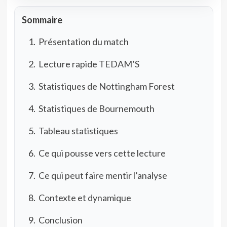
Sommaire
Présentation du match
Lecture rapide TEDAM’S
Statistiques de Nottingham Forest
Statistiques de Bournemouth
Tableau statistiques
Ce qui pousse vers cette lecture
Ce qui peut faire mentir l’analyse
Contexte et dynamique
Conclusion