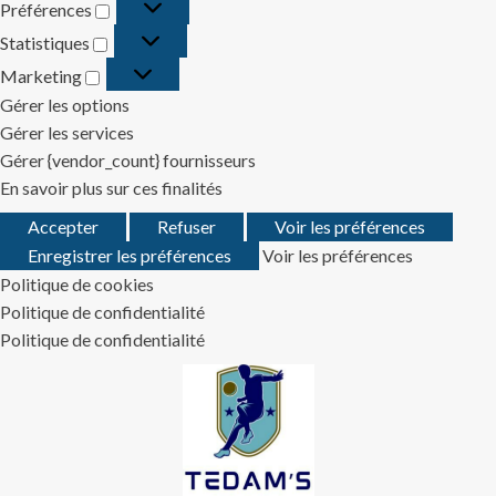
Préférences
Préférences
Statistiques
Statistiques
Marketing
Marketing
Gérer les options
Gérer les services
Gérer {vendor_count} fournisseurs
En savoir plus sur ces finalités
Accepter
Refuser
Voir les préférences
Enregistrer les préférences
Voir les préférences
Politique de cookies
Politique de confidentialité
Politique de confidentialité
Skip
to
content