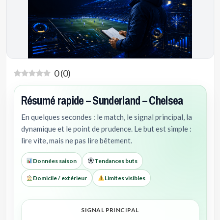
0
(
0
)
Résumé rapide – Sunderland – Chelsea
En quelques secondes : le match, le signal principal, la
dynamique et le point de prudence. Le but est simple :
lire vite, mais ne pas lire bêtement.
Données saison
Tendances buts
Domicile / extérieur
Limites visibles
SIGNAL PRINCIPAL