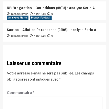
RB Bragantino – Corinthians (09/08) : analyse Serie A
7 août 2026
Tedam's prono
0
Analyses Match
Pronos Football
Santos – Atletico Paranaense (09/08) : analyse Serie A
7 août 2026
Tedam's prono
0
Laisser un commentaire
Votre adresse e-mail ne sera pas publiée.
Les champs
obligatoires sont indiqués avec
*
Commentaire
*