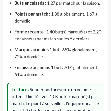
Buts encaissés :
1,27 par match sur la saison.
Points par match :
1,38 globalement, 1,67 à
domicile.
Forme récente :
1,40 but(s) marqué(s) et 2,20
encaissé(s) par match sur les 5 derniers.
Marque au moins 1 but :
65% globalement,
72% à domicile.
Encaisse au moins 1 but :
70% globalement,
61% à domicile.
Lecture :
Sunderland présente un volume
offensif limité avec 1,08 but(s) marqué(s) par
match. Le point à surveiller : l’équipe encaisse
aussi 1,27 but(s) par match, ce qui peut ouvrir