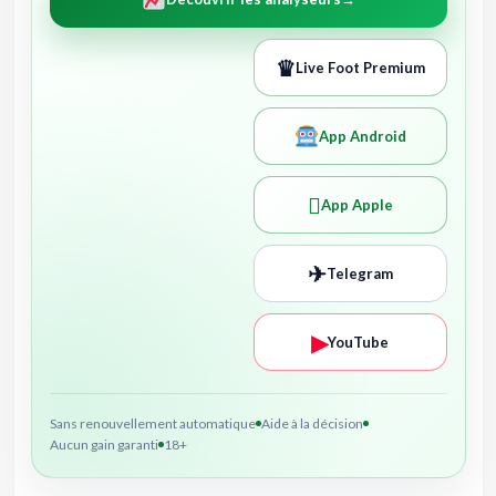
♛
Live Foot Premium
App Android

App Apple
✈
Telegram
▶
YouTube
Sans renouvellement automatique
Aide à la décision
Aucun gain garanti
18+