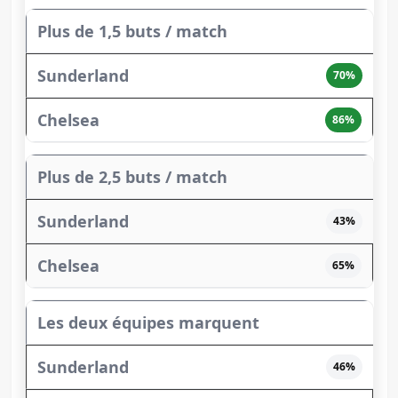
Plus de 1,5 buts / match
70%
86%
Plus de 2,5 buts / match
43%
65%
Les deux équipes marquent
46%