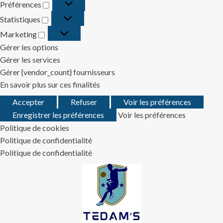
Préférences
Préférences
Statistiques
Statistiques
Marketing
Marketing
Gérer les options
Gérer les services
Gérer {vendor_count} fournisseurs
En savoir plus sur ces finalités
Accepter
Refuser
Voir les préférences
Enregistrer les préférences
Voir les préférences
Politique de cookies
Politique de confidentialité
Politique de confidentialité
Skip
to
content