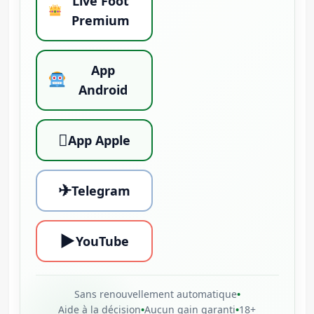
Live Foot
Premium
App
Android

App Apple
✈
Telegram
▶
YouTube
Sans renouvellement automatique
•
Aide à la décision
•
Aucun gain garanti
•
18+