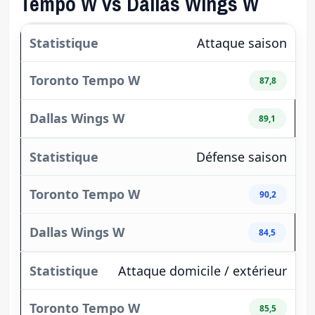
Tempo W vs Dallas Wings W
Attaque saison
87,8
89,1
Défense saison
90,2
84,5
Attaque domicile / extérieur
85,5