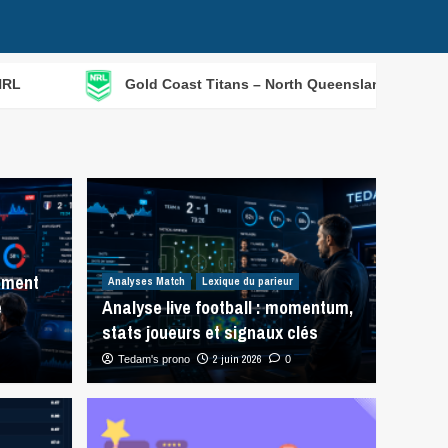
Gold Coast Titans – North Queensland Cowboys (06/08) : a
mment
Analyses Match
Lexique du parieur
e
Analyse live football : momentum,
stats joueurs et signaux clés
2 juin 2026
Tedam's prono
0