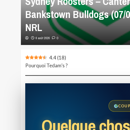
Sydney Roosters – Canter
Bankstown Bulldogs (07/0
NRL
6 août 2026
0
4.4
(
18
)
Pourquoi Tedam’s ?
COUP
Quelque chos