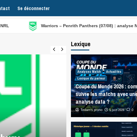
tact
Se déconnecter
Warriors – Penrith Panthers (07/08) : analyse NRL
Lexique
Analyses Match
Actualités
Lexique du parieur
Coupe du Monde 2026 : co
suivre les matchs avec un
analyse data ?
5 juin 2026
Tedam's prono
0