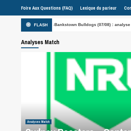
Foire Aux Questions (FAQ)
Lexique du parieur
Con
 – Canterbury-Bankstown Bulldogs (07/08) : analyse NRL
FLASH
Analyses Match
Analyses Match