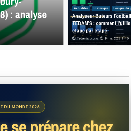
bury-
Analyses Match
Actualités
Historique
Lexique du 
8) : analyse
Warriors – Penr
Analyseur Buteurs Football
TEDAM’S : comment l’utilis
analyse NRL
étape par étape
5 août 2026
14 mai 2026
Tedam's prono
0
0
E DU MONDE 2026
e se prépare chez