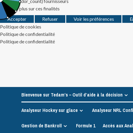
Gérer {vendor_count} fournisseurs
En savoir plus sur ces finalités
Accepter
Refuser
Voir les préférences
E
Politique de cookies
Politique de confidentialité
Politique de confidentialité
Skip
to
content
Bienvenue sur Tedam’s – Outil d’aide à la décision
Analyseur Hockey sur glace
Analyseur NRL Conf
Gestion de Bankroll
Formule 1
Accès aux Ana