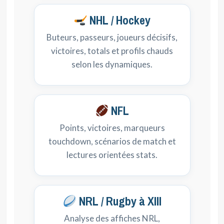
NHL / Hockey
Buteurs, passeurs, joueurs décisifs,
victoires, totals et profils chauds
selon les dynamiques.
NFL
Points, victoires, marqueurs
touchdown, scénarios de match et
lectures orientées stats.
NRL / Rugby à XIII
Analyse des affiches NRL,