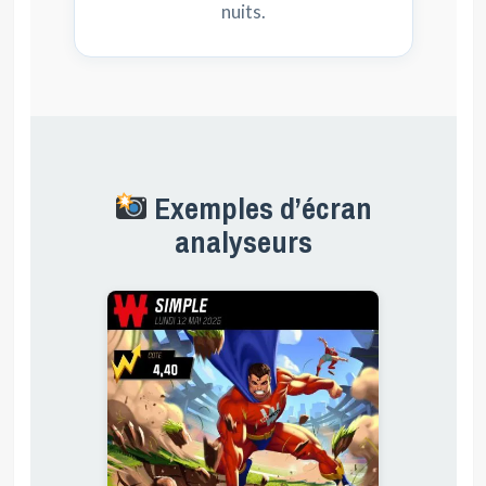
nuits.
Exemples d’écran
analyseurs