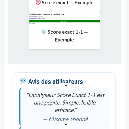
Score exact — Exemple
Score exact 1-1 —
Exemple
Avis des utilisateurs
“L’analyseur Score Exact 1-1 est
une pépite. Simple, lisible,
efficace.”
— Maxime abonné