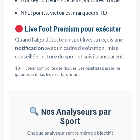
Hockey : buteurs / décisifs, victoires, totals
NFL : points, victoires, marqueurs TD
Live Foot Premium pour exécuter
Quand l’algo détecte un spot live, tu reçois une
notification
avec un cadre d’exécution : mise
conseillée, lecture du spot, et suivi transparent.
18+ | Jouer comporte des risques. Les résultats passés ne
garantissent pas les résultats futurs.
Nos Analyseurs par
Sport
Chaque analyseur sert le même objectif :