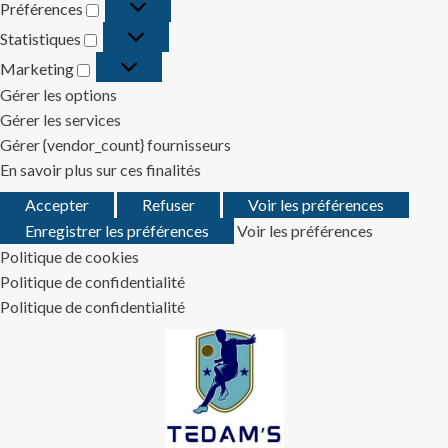
Préférences
Préférences
Statistiques
Statistiques
Marketing
Marketing
Gérer les options
Gérer les services
Gérer {vendor_count} fournisseurs
En savoir plus sur ces finalités
Accepter
Refuser
Voir les préférences
Enregistrer les préférences
Voir les préférences
Politique de cookies
Politique de confidentialité
Politique de confidentialité
Skip
to
content