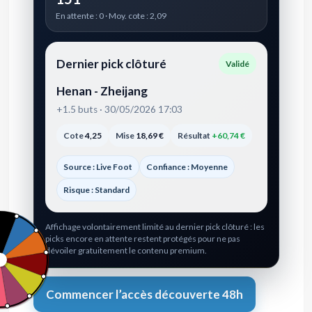
En attente : 0 · Moy. cote : 2,09
Dernier pick clôturé
Validé
Henan - Zheijang
+1.5 buts · 30/05/2026 17:03
Cote
4,25
Mise
18,69 €
Résultat
+60,74 €
Source : Live Foot
Confiance : Moyenne
Risque : Standard
Affichage volontairement limité au dernier pick clôturé : les
picks encore en attente restent protégés pour ne pas
dévoiler gratuitement le contenu premium.
Commencer l’accès découverte 48h