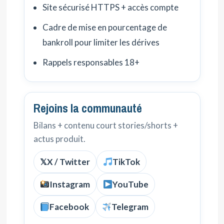
Site sécurisé HTTPS + accès compte
Cadre de mise en pourcentage de
bankroll pour limiter les dérives
Rappels responsables 18+
Rejoins la communauté
Bilans + contenu court stories/shorts +
actus produit.
𝕏
X / Twitter
TikTok
Instagram
YouTube
Facebook
Telegram