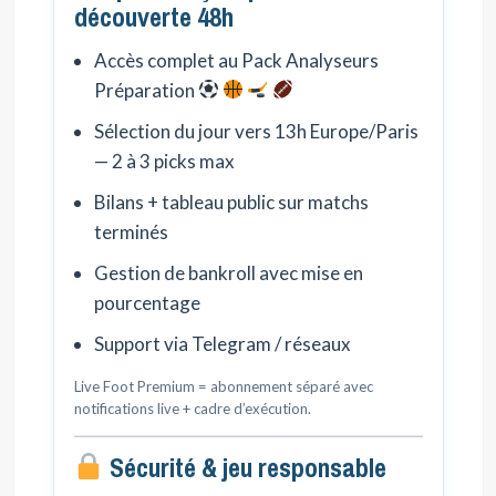
découverte 48h
Accès complet au Pack Analyseurs
Préparation
Sélection du jour vers 13h Europe/Paris
— 2 à 3 picks max
Bilans + tableau public sur matchs
terminés
Gestion de bankroll avec mise en
pourcentage
Support via Telegram / réseaux
Live Foot Premium = abonnement séparé avec
notifications live + cadre d’exécution.
Sécurité & jeu responsable