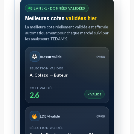
BILAN J-1 · DONNÉES VALIDÉES
Meilleures cotes
validées hier
La meilleure cote réellement validée est affichée
automatiquement pour chaque marché suivi par
les analyseurs TEDAM’S.
Buteur validé
09/08
SÉLECTION VALIDÉE
A. Colazo — Buteur
COTE VALIDÉE
2.6
✓ VALIDÉ
LDEM validé
09/08
SÉLECTION VALIDÉE