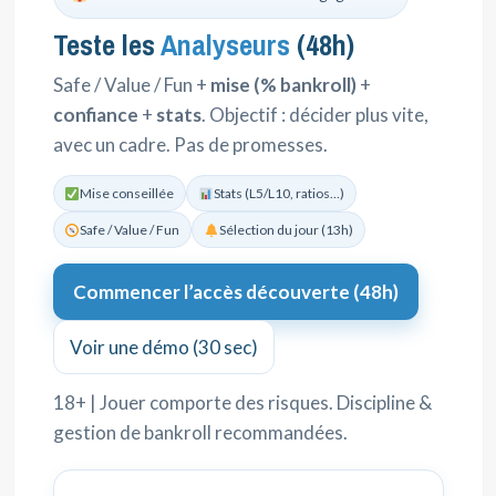
Teste les
Analyseurs
(48h)
Safe / Value / Fun +
mise (% bankroll)
+
confiance
+
stats
. Objectif : décider plus vite,
avec un cadre. Pas de promesses.
Mise conseillée
Stats (L5/L10, ratios…)
Safe / Value / Fun
Sélection du jour (13h)
Commencer l’accès découverte (48h)
Voir une démo (30 sec)
18+ | Jouer comporte des risques. Discipline &
gestion de bankroll recommandées.