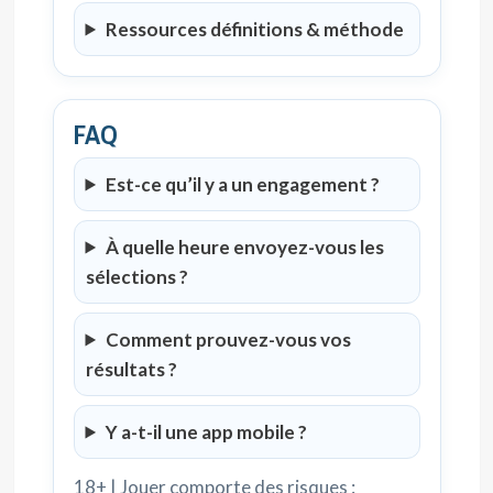
Ressources définitions & méthode
FAQ
Est-ce qu’il y a un engagement ?
À quelle heure envoyez-vous les
sélections ?
Comment prouvez-vous vos
résultats ?
Y a-t-il une app mobile ?
18+ | Jouer comporte des risques :